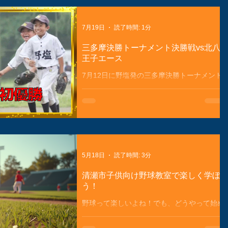
7月19日
読了時間: 1分
三多摩決勝トーナメント決勝戦vs北八
王子エース
7月12日に野塩発の三多摩決勝トーナメント
リーグ優勝かけた大事な一戦が行われまし
た。相手は昨年秋、決勝で負けている北八王
子エース初回、２連続三振と相手のピッチャ
ーに歯が立たず先行きは暗い😭相手の打線
も協力でノーアウト２、３塁でしが❗️見事に
０点に抑えちょっとずつこちらのペースに２
回にラッキーな先取点❗️３回も３点を重ねな
5月18日
読了時間: 3分
んとなく勝てそうなムード💪直人の緩急を使
ったピッチングも冴え渡り相手打線を無得点
清瀬市子供向け野球教室で楽しく学ぼ
に0️⃣４回には相手のミスも重なりさらに４点
う！
を追加❗️メダルまでもう一歩❗️最後はあかりが
野球って楽しいよね！でも、どうやって始め
閉めて見事初優勝🏆おめでとう🥳 この動画
たらいいの？そんな疑問に答えるよ。清瀬市
は築比地さんに作成いただきました😊
には子どもたちが野球を学べる場所がたくさ