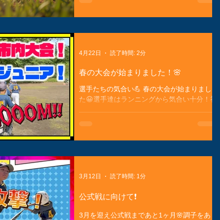
んあるんだ。今回は、清瀬市で野球を習う方
法をわかりやすく紹介するよ。これを読め
ば、すぐに野球デビューできちゃうかも！
清瀬市子供向け野球教室の魅力 清瀬市に
は、子どもたちが野球を楽しみながら上達で
4月22日
読了時間: 2分
きる教室がいっぱい！初心者でも安心して参
加できるよ。コーチたちは優しくて、基礎か
春の大会が始まりました！🌸
らしっかり教えてくれる。チームワークや礼
選手たちの気合い💪 春の大会が始まりまし
儀も学べるから、野球だけじゃなく人間力も
た😀選手達はランニングから気合い十分！初
アップ！ 少人数制で目が行き届く 年齢やレ
回から点数を重ねましたが、後半は1点差に
ベルに合わせた指導 地域の仲間と一緒に成
💦それでも、なんとか勝利できました🏅 勝
長できる 野球を通じて体力もつくし、友達
利の瞬間✨ 試合の中で、選手たちの頑張り
もたくさんできる！清瀬市の子供向け野球教
が光りました！特に、守備の連携が素晴らし
室は、そんな素敵な場所なんだ。 野球教室
かったです。ピッチャーの投球も安定してい
の選び方とポイント 野球教室はたくさんあ
て、相手チームにプレッシャーをかけまし
るけど、どこを選べばいいの？ポイントを押
た。これが勝利につながったんですね！🎉
さえれば失敗なし！ 場所の便利さ 家から
3月12日
読了時間: 1分
チームワークの重要性🤝 野球はチームスポ
近いと通いやすい！清瀬市内の教室を探そ
ーツです。個々の力も大切ですが、チームワ
う。 指導内容の充実度 基礎から応用まで
公式戦に向けて❗️
ークがなければ勝てません。選手たちはお互
教えてくれるかチェック。 コーチの質 経
いを信じ、支え合っています。これが、地域
験豊富で子どもに優しいコーチ
3月を迎え公式戦まであと1ヶ月🌸調子をあ