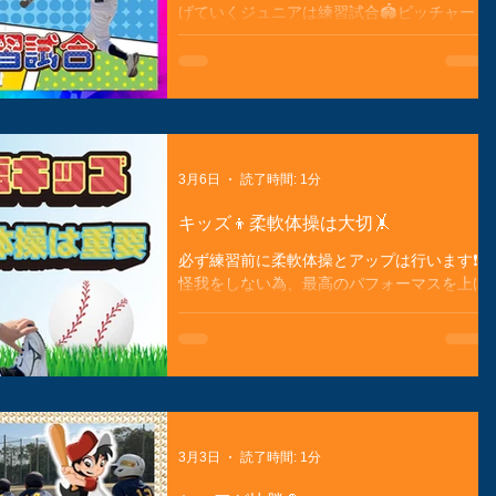
で愛される学童野球チームとしての成長につ
げていくジュニアは練習試合🏟️ピッチャー
ながるんです！🌟 次の試合に向けて⚾ 次の
陣も安定し、バッターもヒットの数が増えて
試合に向けて、練習が続きます。選手たち
きました😀この調子で春の市内大会連覇を目
は、技術を磨くために一生懸命です。特にバ
指せ❗️
ッティング練習には力を入れています。みん
なの成長が楽しみです！💖 地域とのつなが
り🌍 野塩ファイターズは、地域に根ざした
活動を大切にしています。地域の皆さんと一
3月6日
読了時間: 1分
緒に、野球の楽しさを広めていきたいです。
子どもたちが心身ともに成長できる場所を提
キッズ👦柔軟体操は大切🤸
供することを目指していま
必ず練習前に柔軟体操とアップは行います❗️
怪我をしない為、最高のパフォーマスを上げ
るため😀地味だけど重要なことです💪今から
やっておけば体も柔らかくなる👏他のスポー
ツでも役立つ👏習慣づけるのは大切❗️
3月3日
読了時間: 1分