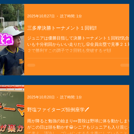
2025年10月27日
読了時間: 1分
三多摩決勝トーナメント１回戦‼️
ジュニアは優勝目指して決勝トーナメント１回戦❗️気合
いも十分初回からいい走りだし😤全員出塁で見事２１対
２で勝利🏅この調子で２回戦も突破するぞ🙌
2025年10月20日
読了時間: 1分
野塩ファイターズ恒例座学🖊️
雨が降ると勉強の始まり👀普段は野球に体を動かします
がこの日は頭を動かす😀シニアもジュニアも入り混じっ
て考え、議論し、プレゼンする💪大事にしていることの