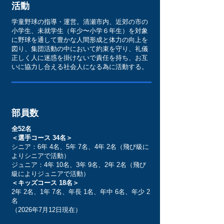
​活動
学童野球の指導・運営。清瀬市内、近郊の市の
小学生、未就学生（年少〜小学６年生）を対象
に野球を通して豊かな人間形成と体力の向上を
図り、集団活動の中において約束を守り、礼儀
正しく人に迷惑を掛けないで責任を持ち、お互
いに協力し合える社会人になる為に活動する。
部員数
全52名
＜選手コース 34名＞
シニア：6年 4名、5年 7名、4年 2名（飛び級に
よりシニアで活動）
ジュニア：4年 10名、3年 9名、
2年 2名（飛び
級によりジュニアで活動）
＜キッズコース 18名＞
2年 2名、1年 7名、年長 1名、年中 6名、年少 2
名
（2026年7月12日現在）