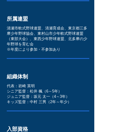
所属連盟
清瀬市軟式野球連盟、清瀬育成会、東京都三多
摩少年野球協会、東村山市少年軟式野球連盟
（東部大会）、東西少年野球連盟、北多摩の少
年野球を育む会
※​年度により参加・不参加あり
組織体制
代表：岩崎 英明
​シニア監督：松井 楓（6～5年）
ジュニア監督：坂元 太一（4～3年）
​キッズ監督：中村 三男（2年～年少）
入部資格