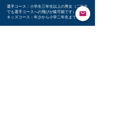
選手コース：小学生三年生以上の男女（二年生
でも選手コースへの飛びが級可能です）
​キッズコース：年少から小学二年生までの男女
活動日時：場所
＜選手コース＞
土曜日14:00-16:30 清瀬四中校庭または市内グラ
ンド
日曜日・祝日9:00-17:00 清瀬四中校庭または清
瀬四小校庭
（お盆、年末年始は除く）
※市内や近隣の市へ遠征に行く場合有
​＜キッズコース＞
日曜日09:00-12:00清瀬四小校庭
​上記はあくまでも基本パターンであり、グラウ
ンドの予約状況等で変更になります