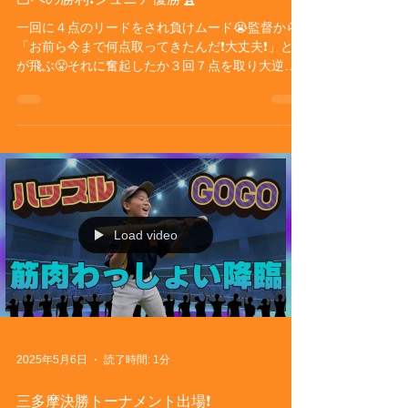
一回に４点のリードをされ負けムード😭監督から
「お前ら今まで何点取ってきたんだ❗️大丈夫❗️」と檄
が飛ぶ😤それに奮起したか３回７点を取り大逆転❗️
そのままで試合終了🛑見事優勝🏆厳しい練習に耐
えてきた己への勝利でした💪 己への勝利❗️ジュニア
優勝🏆
Load video
2025年5月6日
読了時間: 1分
三多摩決勝トーナメント出場❗️