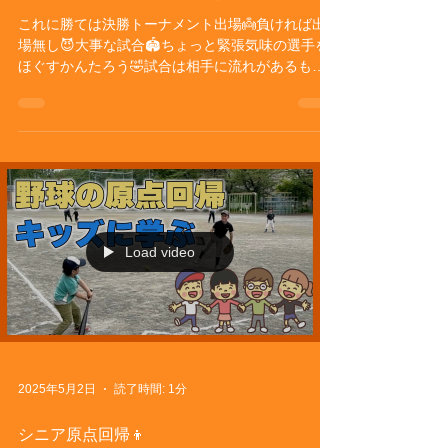
これに勝ては決勝トーナメント出場👼負ければ出
場無し😈大事な試合🏟️ちょっと緊張気味の選手を
ほぐすかんたろう🤣試合は相手に流れがあるもの
の徐々に野塩ペースにはなのホームランもあり無
事勝利❗️ 三多摩決勝トーナメント出場❗️
Load video
2025年5月2日
読了時間: 1分
シニア原点回帰👦