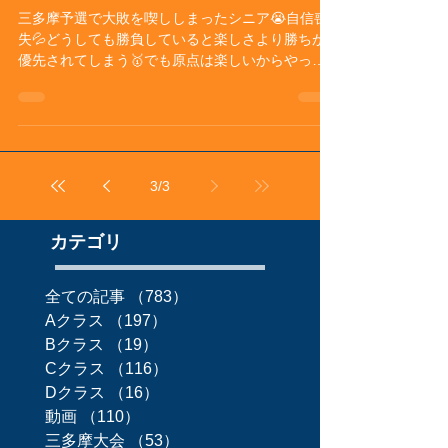
三多摩予選で大敗を喫ししまったシニア😭自信喪
失💦どうしても勝負していると楽しさより勝ちが
優先されてしまう🥇でも原点は楽しいからやって
いる😄それを学ぶ為、キッズの練習に参加🏃‍♂️ シニ
ア原点回帰👦
3
/
3
カテゴリ
全ての記事
（783）
783件の記事
Aクラス
（197）
197件の記事
Bクラス
（19）
19件の記事
Cクラス
（116）
116件の記事
Dクラス
（16）
16件の記事
動画
（110）
110件の記事
三多摩大会
（53）
53件の記事