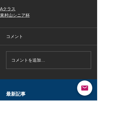
Aクラス
東村山シニア杯
コメント
コメントを追加…
最新記事
三多摩決勝トーナメント決勝戦vs
北八王子エース
7月19日
読了時間: 1分