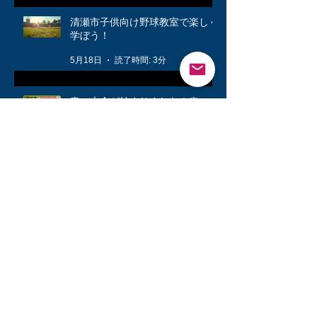
清瀬市子供向け野球教室で楽しく
学ぼう！
5月18日
読了時間: 3分
春の大会が始まりました！🌸
4月22日
読了時間: 2分
公式戦に向けて❗️
3月12日
読了時間: 1分
キッズ👦柔軟体操は大切🤸
3月6日
読了時間: 1分