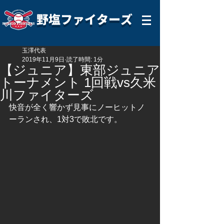
野塩ファイターズ
玉澤代表
2019年11月9日
読了時間: 1分
【ジュニア】東部ジュニア
トーナメント 1回戦vs久米
川ファイターズ
快音が全く響かず見事にノーヒットノ
ーランされ、1対3で敗北です。