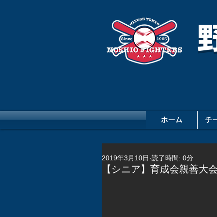
ホーム
チ
2019年3月10日
読了時間: 0分
【シニア】育成会親善大会