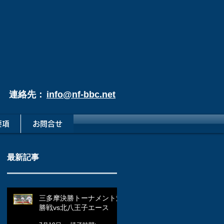
連絡先：
info@nf-bbc.net
要項
お問合せ
最新記事
三多摩決勝トーナメント決
勝戦vs北八王子エース