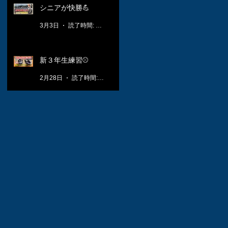
シニアが快勝💪
3月3日
読了時間: 1分
新３年生練習⚾️
2月28日
読了時間: 1分