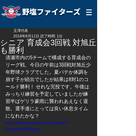
野塩ファイターズ
玉澤代表
2018年8月11日
読了時間: 1分
シニア 育成会3回戦 対旭丘
も勝利
清瀬市内の5チームで構成する育成会の
リーグ戦、今日の午前は3回戦対旭丘少
年野球クラブでした。夏バテか体調を
崩す子が続出でしたが結果は8対1のコ
ールド勝利！ せれな完投です。午後は
みっちり練習を予定していましたが練
習半ばゲリラ豪雨に襲われあえなく退
散。選手達にとっては良い休息タイム
になれたかな？
https://www.youtube.com/watch?
v=oqmsPRW8nvg