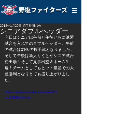
野塩ファイターズ
2018年1月20日
読了時間: 1分
シニアダブルヘッダー
今日はシニアは午前と午後ともに練習
試合を入れてのダブルヘッダー。午前
の試合は0対0の投手戦となりました。
そして午後は新人りくとがシニア試合
初出場！そして見事出塁＆ホーム生
還！チームとしてもヒット量産での大
差勝利となりとても盛り上がりまし
た。
https://www.youtube.com/watch?
v=ZX8dGJrxTvo