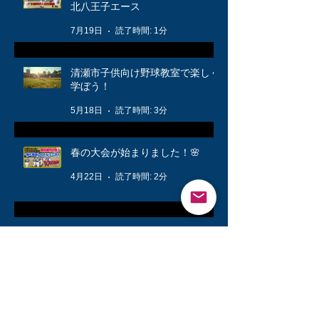
北八王子エース
7月19日
読了時間: 1分
清瀬市子供向け野球教室で楽しく
学ぼう！
5月18日
読了時間: 3分
春の大会が始まりました！🌸
4月22日
読了時間: 2分
公式戦に向けて❗️
3月12日
読了時間: 1分
キッズ👦柔軟体操は大切🤸