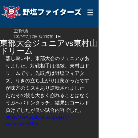
野塩ファイターズ
玉澤代表
2017年7月2日
読了時間: 1分
東部大会ジュニアvs東村山
ドリーム
蒸し暑い中、東部大会のジュニアがあ
りました。対戦相手は強敵、東村山ド
リームです。先取点は野塩フィアター
ズ、りきの立ち上がりは良かったです
が味方のミスもあり逆転されました。
ただその後も大きく崩れることはなく
うぶへバトンタッチ、結果はコールド
負けでしたが良い試合内容でした。
https://www.youtube.com/watch?
v=mz7wIruSMFs