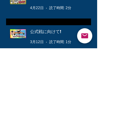
4月22日
読了時間: 2分
公式戦に向けて❗️
3月12日
読了時間: 1分
キッズ👦柔軟体操は大切🤸
3月6日
読了時間: 1分
シニアが快勝💪
3月3日
読了時間: 1分
新３年生練習⚾️