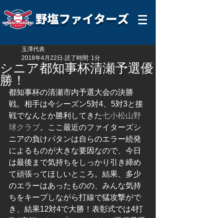
野塩ファイターズ
玉澤代表
2018年4月22日
読了時間: 1分
シニア都知事杯清瀬予選優
勝！
都知事杯の清瀬市内予選大会の決勝
戦。相手は今シーズン5対4、5対3と接
戦でなんとか勝利してきた
七小松山野
球クラブ
。ここ最近のファイターズシ
ニアの負けパタンは自らのエラー続発
によるものが大きな要因なので、今日
は最後まで気持ちをしっかり引き締め
て頑張ってほしいところ。結果、多少
のエラーはあったものの、みんな気持
ちをキープしながら打線で猛攻撃がで
き、結果12対4で大勝！表彰式では4打