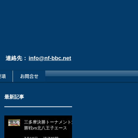
連絡先：
info@nf-bbc.net
要項
お問合せ
最新記事
三多摩決勝トーナメント決
勝戦vs北八王子エース