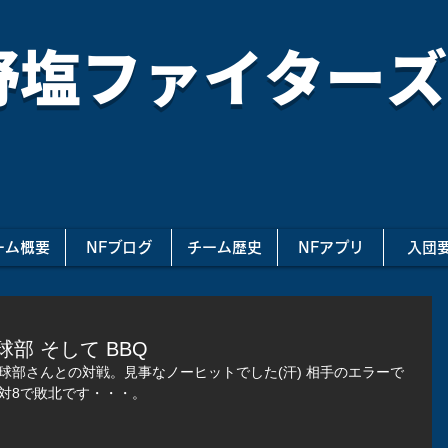
野塩ファイターズ
ーム概要
NFブログ
チーム歴史
NFアプリ
入団
部 そして BBQ
球部さんとの対戦。見事なノーヒットでした(汗) 相手のエラーで
対8で敗北です・・・。