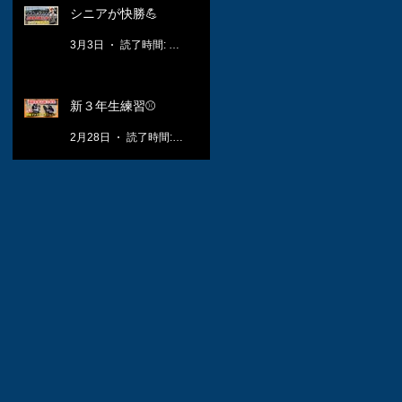
シニアが快勝💪
3月3日
読了時間: 1分
新３年生練習⚾️
2月28日
読了時間: 1分