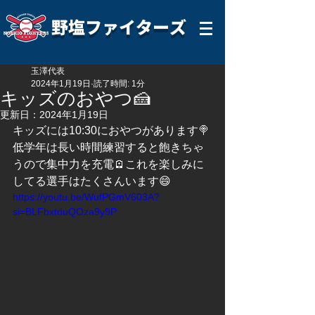
野塩ファイターズ
玉澤代表
2024年1月19日
読了時間: 1分
キッズのおやつ🍰
更新日：
2024年1月19日
キッズには10:30におやつがあります🍭
低学年は長い時間練習すると飽きちゃ
うので集中力を充電🪫これを楽しみに
してる選手はたくさんいます😄
https://youtu.be/WufPGmV603A?
si=BLFbxtduQOza9y9P