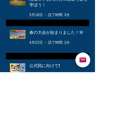
学ぼう！
5月18日
読了時間: 3分
春の大会が始まりました！🌸
4月22日
読了時間: 2分
公式戦に向けて❗️
3月12日
読了時間: 1分
キッズ👦柔軟体操は大切🤸
3月6日
読了時間: 1分
シニアが快勝💪