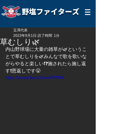
野塩ファイターズ
玉澤代表
2023年9月1日
読了時間: 1分
草むしり🌿
内山野球場に大量の雑草が🌿というこ
とで草むしりを🌿みんなで歌を歌いな
がらやると楽しい❗️❓施されたら施し返
す❗️恩返しです😤
https://youtu.be/JrGlow7RWD4