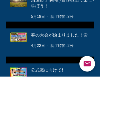
学ぼう！
5月18日
読了時間: 3分
春の大会が始まりました！🌸
4月22日
読了時間: 2分
公式戦に向けて❗️
3月12日
読了時間: 1分
キッズ👦柔軟体操は大切🤸
3月6日
読了時間: 1分
シニアが快勝💪