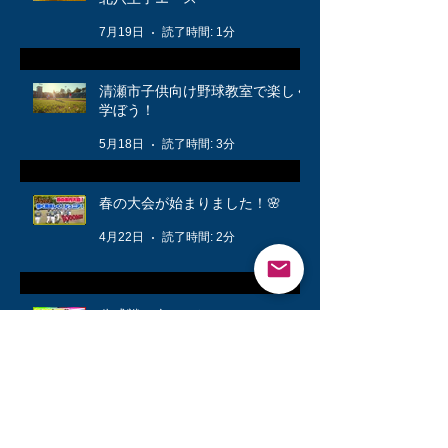
7月19日
読了時間: 1分
清瀬市子供向け野球教室で楽しく
学ぼう！
5月18日
読了時間: 3分
春の大会が始まりました！🌸
4月22日
読了時間: 2分
公式戦に向けて❗️
3月12日
読了時間: 1分
キッズ👦柔軟体操は大切🤸