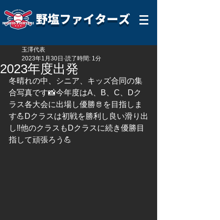
野塩ファイターズ
玉澤代表
2023年1月30日
読了時間: 1分
2023年度出発
冬晴れの中、シニア、キッズ合同の集
合写真です📸今年度はA、B、C、Dク
ラス各大会に出場し優勝🫅を目指しま
す💪Dクラスは初戦を勝利し良い滑り出
し‼️他のクラスもDクラスに続き優勝目
指して頑張ろう💪