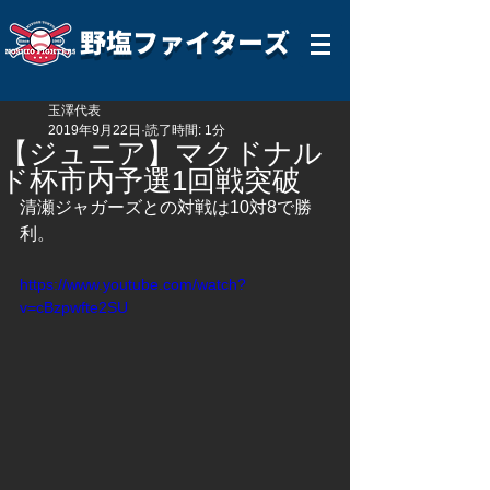
野塩ファイターズ
玉澤代表
2019年9月22日
読了時間: 1分
【ジュニア】マクドナル
ド杯市内予選1回戦突破
清瀬ジャガーズとの対戦は10対8で勝
利。
https://www.youtube.com/watch?
v=cBzpwfte2SU