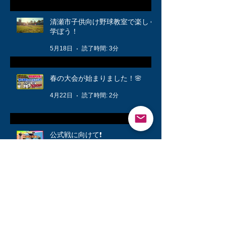
清瀬市子供向け野球教室で楽しく
学ぼう！
5月18日
読了時間: 3分
春の大会が始まりました！🌸
4月22日
読了時間: 2分
公式戦に向けて❗️
3月12日
読了時間: 1分
キッズ👦柔軟体操は大切🤸
3月6日
読了時間: 1分