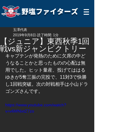
野塩ファイターズ
玉澤代表
2019年9月8日
読了時間: 1分
【ジュニア】東西秋季1回
戦vs新ジャンビクトリー
キャプテンが発熱のために欠席の中ど
うなることかと思ったものの心配は無
用でした。ヒット量産、投げてははる
ゆきが5奪三振の完投で、11対3で快勝
し1回戦突破。次の対戦相手は小山ドラ
ゴンズさんです。
https://www.youtube.com/watch?
v=v6MNixtZ7zo