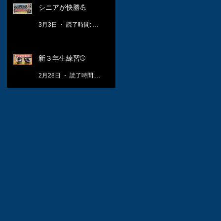
シニアが快勝💪
3月3日
読了時間: 1分
新３年生練習⚾️
2月28日
読了時間: 1分