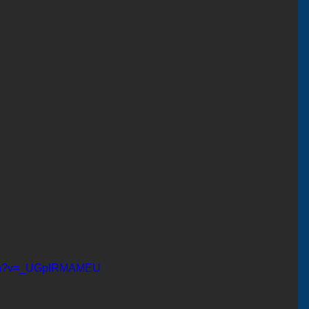
atch?v=_UGpIRMAMEU