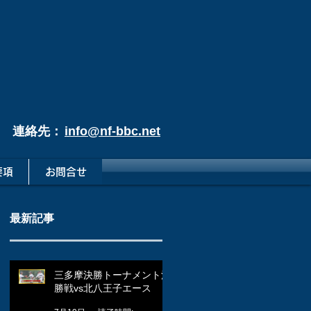
連絡先：
info@nf-bbc.net
要項
お問合せ
最新記事
三多摩決勝トーナメント決
勝戦vs北八王子エース