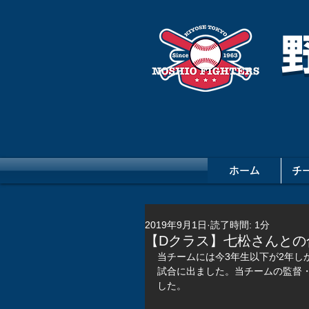
ホーム
チ
2019年9月1日
読了時間: 1分
【Dクラス】七松さんとの
当チームには今3年生以下が2年し
試合に出ました。当チームの監督
した。