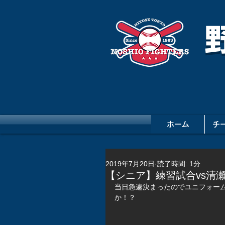
ホーム
チ
2019年7月20日
読了時間: 1分
【シニア】練習試合vs清
当日急遽決まったのでユニフォー
か！？