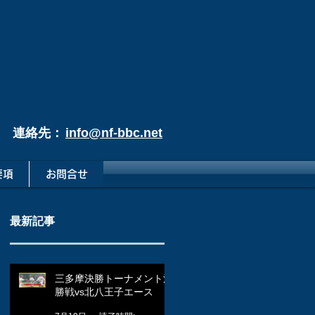
連絡先：
info@nf-bbc.net
要項
お問合せ
最新記事
三多摩決勝トーナメント決
勝戦vs北八王子エース