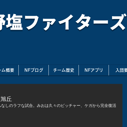
野塩ファイターズ
ーム概要
NFブログ
チーム歴史
NFアプリ
入団
瀬旭丘
ムなしのラフな試合。みおは久々のピッチャー、ケガから完全復活