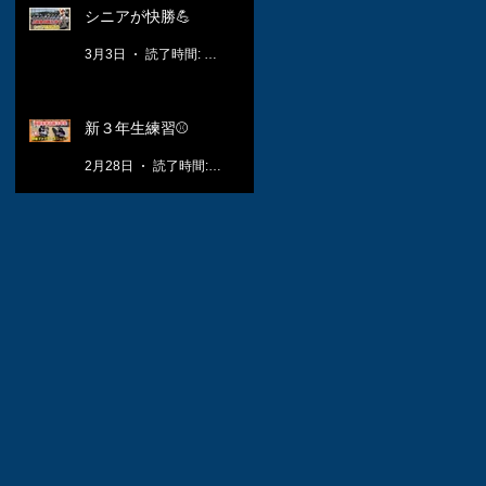
シニアが快勝💪
3月3日
読了時間: 1分
新３年生練習⚾️
2月28日
読了時間: 1分