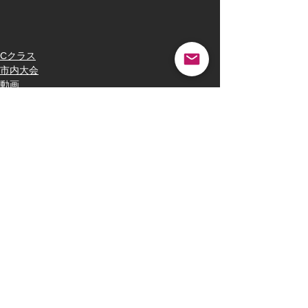
Cクラス
市内大会
動画
コメント
コメントを追加…
最新記事
三多摩決勝トーナメント決勝戦vs