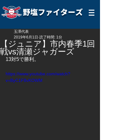
野塩ファイターズ
玉澤代表
2019年6月1日
読了時間: 1分
【ジュニア】市内春季1回
戦vs清瀬ジャガーズ
13対5で勝利。
https://www.youtube.com/watch?
v=ByC1F8vKOWM