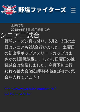
野塩ファイターズ
玉澤代表
2018年6月8日
読了時間: 1分
シニア二試合
野球シーズン真っ盛り、6月2、3日の土
日はシニアも2試合行いました。土曜日
の初出場ポップアスリートカップはま
さかの1回戦敗退…。しかし日曜日の練
習試合は快勝しました。今月下旬に行
われる都大会(都知事杯本線)に向けて気
合を入れていこう！
https://www.youtube.com/watch?
v=Un71vS4dI0w