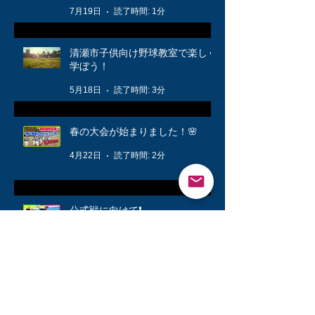
7月19日
読了時間: 1分
清瀬市子供向け野球教室で楽しく
学ぼう！
5月18日
読了時間: 3分
春の大会が始まりました！🌸
4月22日
読了時間: 2分
公式戦に向けて❗️
3月12日
読了時間: 1分
キッズ👦柔軟体操は大切🤸
3月6日
読了時間: 1分