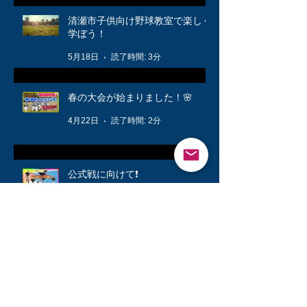
清瀬市子供向け野球教室で楽しく
学ぼう！
5月18日
読了時間: 3分
春の大会が始まりました！🌸
4月22日
読了時間: 2分
公式戦に向けて❗️
3月12日
読了時間: 1分
キッズ👦柔軟体操は大切🤸
3月6日
読了時間: 1分