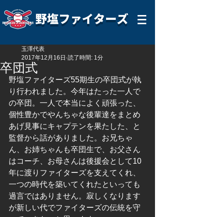
野塩ファイターズ
玉澤代表
2017年12月16日
読了時間: 1分
卒団式
野塩ファイターズ55期生の卒団式が執
り行われました。今年はたった一人で
の卒団。一人で本当によく頑張った、
個性豊かでやんちゃな後輩達をまとめ
あげ見事にキャプテンを果たした、と
監督から話がありました。お兄ちゃ
ん、お姉ちゃんも卒団生で、お父さん
はコーチ、お母さんは後援会として10
年に渡りファイターズを支えてくれ、
一つの時代を築いてくれたといっても
過言ではありません。寂しくなります
が新しい代でファイターズの伝統を守