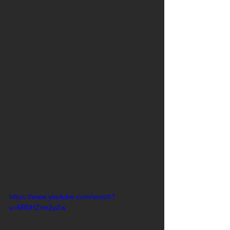
https://www.youtube.com/watch?
v=6R0HZne2yZw