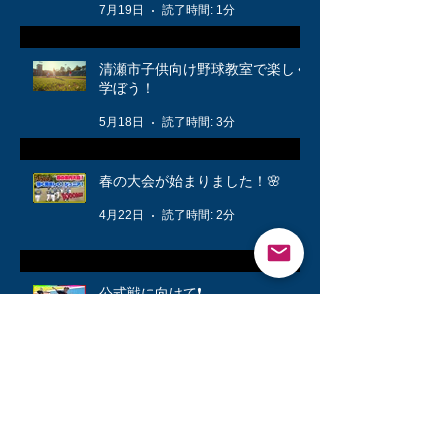
7月19日
読了時間: 1分
清瀬市子供向け野球教室で楽しく
学ぼう！
5月18日
読了時間: 3分
春の大会が始まりました！🌸
4月22日
読了時間: 2分
公式戦に向けて❗️
3月12日
読了時間: 1分
キッズ👦柔軟体操は大切🤸
3月6日
読了時間: 1分