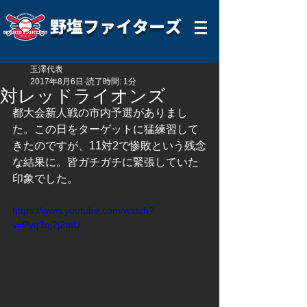
野塩ファイターズ
玉澤代表
2017年8月6日
読了時間: 1分
対レッドライオンズ
都大会新人戦の市内予選がありまし
た。この日をターゲットに猛練習して
きたのですが、11対2で惨敗という残念
な結果に。皆ガチガチに緊張していた
印象でした。
https://www.youtube.com/watch?
v=Pyq3qj2j2mU