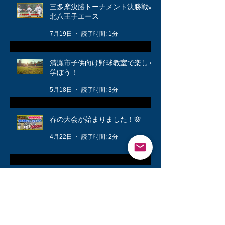
三多摩決勝トーナメント決勝戦vs
北八王子エース
7月19日
読了時間: 1分
清瀬市子供向け野球教室で楽しく
学ぼう！
5月18日
読了時間: 3分
春の大会が始まりました！🌸
4月22日
読了時間: 2分
公式戦に向けて❗️
3月12日
読了時間: 1分