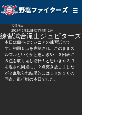
野塩ファイターズ
玉澤代表
2017年5月21日
読了時間: 1分
練習試合滝山ジュピターズ
本日は四小にてシニアの練習試合で
す。初回５点を先制され、このままズ
ルズルといくかと思いきや、３回表に
８点を取り返し逆転！と思いきや３点
を返され同点に。２点突き放しました
が２点取られ結果的には１０対１０の
同点。乱打戦の本日でした。