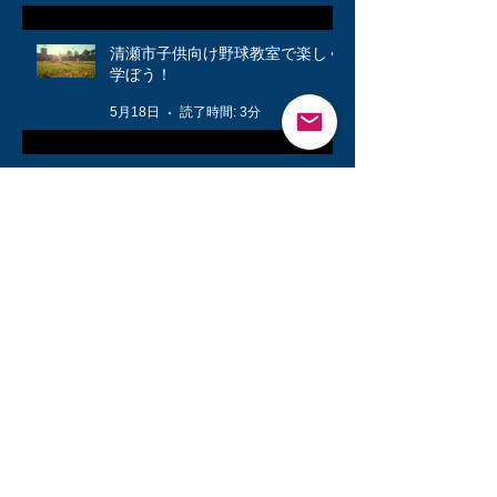
清瀬市子供向け野球教室で楽しく
学ぼう！
5月18日
読了時間: 3分
春の大会が始まりました！🌸
4月22日
読了時間: 2分
公式戦に向けて❗️
3月12日
読了時間: 1分
キッズ👦柔軟体操は大切🤸
3月6日
読了時間: 1分