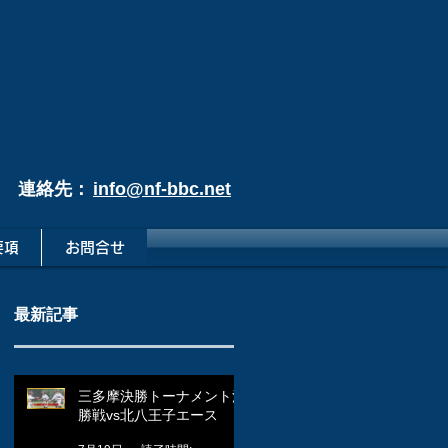
連絡先：
info@nf-bbc.net
要項
お問合せ
最新記事
三多摩決勝トーナメント決
勝戦vs北八王子エース