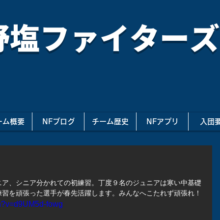
野塩ファイターズ
ーム概要
NFブログ
チーム歴史
NFアプリ
入団
習
ニア、シニア分かれての初練習。丁度９名のジュニアは寒い中基礎
練習を頑張った選手が春先活躍します。みんなへこたれず頑張れ！
ch?v=d9UM5d-fowg