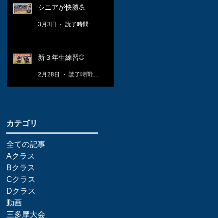
シニアが快勝💪
3月3日
読了時間: 1分
新３年生練習⚾️
2月28日
読了時間: 1分
​カテゴリ
全ての記事
Aクラス
Bクラス
Cクラス
Dクラス
動画
三多摩大会