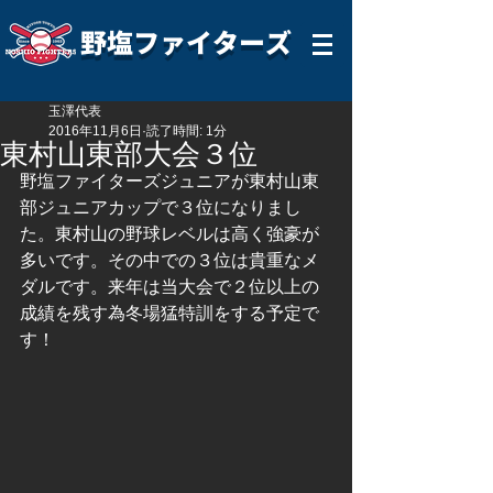
野塩ファイターズ
玉澤代表
2016年11月6日
読了時間: 1分
東村山東部大会３位
野塩ファイターズジュニアが東村山東
部ジュニアカップで３位になりまし
た。東村山の野球レベルは高く強豪が
多いです。その中での３位は貴重なメ
ダルです。来年は当大会で２位以上の
成績を残す為冬場猛特訓をする予定で
す！