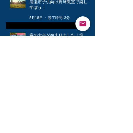
清瀬市子供向け野球教室で楽しく
学ぼう！
5月18日
読了時間: 3分
春の大会が始まりました！🌸
4月22日
読了時間: 2分
公式戦に向けて❗️
3月12日
読了時間: 1分
キッズ👦柔軟体操は大切🤸
3月6日
読了時間: 1分