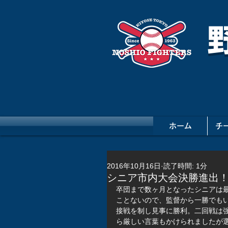
ホーム
チ
2016年10月16日
読了時間: 1分
シニア市内大会決勝進出
卒団まで数ヶ月となったシニアは
ことないので、監督から一勝でも
接戦を制し見事に勝利。二回戦は
ら厳しい言葉もかけられましたが