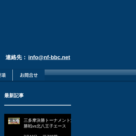
連絡先：
info@nf-bbc.net
要項
お問合せ
最新記事
三多摩決勝トーナメント決
勝戦vs北八王子エース