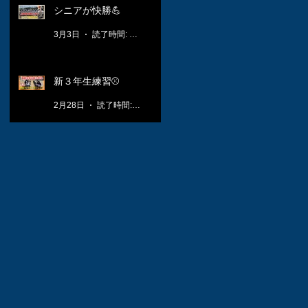
シニアが快勝💪
3月3日
読了時間: 1分
新３年生練習⚾️
2月28日
読了時間: 1分