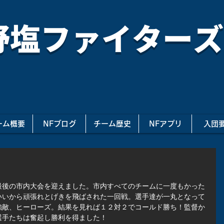
野塩ファイターズ
ーム概要
NFブログ
チーム歴史
NFアプリ
入団
！
最後の市内大会を迎えました。市内すべてのチームに一度もかった
いいから頑張れとげきを飛ばされた一回戦。選手達が一丸となって
強敵、ヒーローズ。結果を見れば１２対２でコールド勝ち！監督か
選手たちは奮起し勝利を得ました！