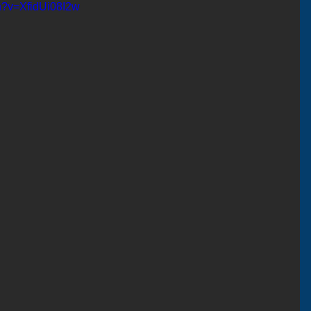
h?v=XfidUi08I2w