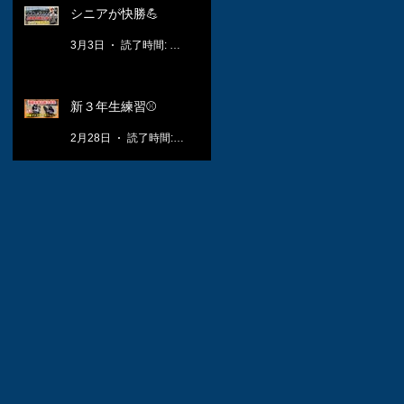
シニアが快勝💪
3月3日
読了時間: 1分
新３年生練習⚾️
2月28日
読了時間: 1分