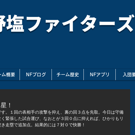
野塩ファイターズ
ーム概要
NFブログ
チーム歴史
NFアプリ
入団
白星！
です。１回の表相手の攻撃を抑え、裏の回３点を先取。今日は守備
なく緊張した試合運び、なおとが３回０点に抑えれば、ひかりもリ
突き走塁で追加点。結果的には７対０で快勝！