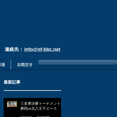
連絡先：
info@nf-bbc.net
要項
お問合せ
最新記事
三多摩決勝トーナメント決
勝戦vs北八王子エース