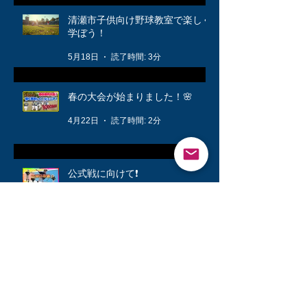
清瀬市子供向け野球教室で楽しく
学ぼう！
5月18日
読了時間: 3分
春の大会が始まりました！🌸
4月22日
読了時間: 2分
公式戦に向けて❗️
3月12日
読了時間: 1分
キッズ👦柔軟体操は大切🤸
3月6日
読了時間: 1分