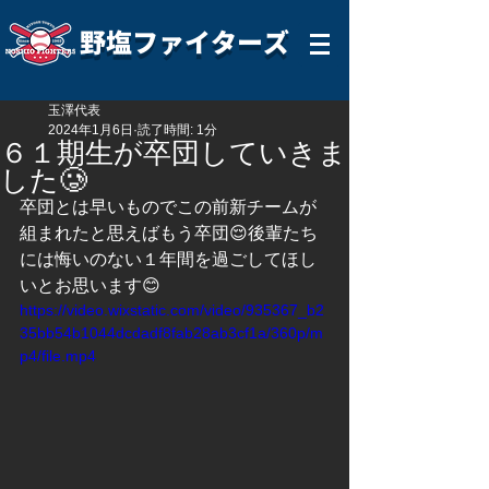
野塩ファイターズ
玉澤代表
2024年1月6日
読了時間: 1分
６１期生が卒団していきま
した🥲
卒団とは早いものでこの前新チームが
組まれたと思えばもう卒団😌後輩たち
には悔いのない１年間を過ごしてほし
いとお思います😊
https://video.wixstatic.com/video/935367_b2
35bb54b1044dcdadf8fab28ab3cf1a/360p/m
p4/file.mp4