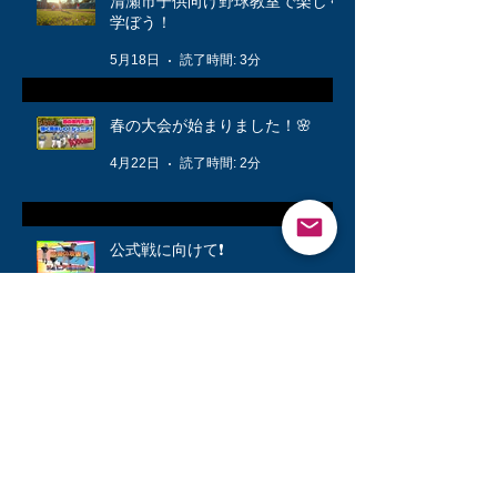
清瀬市子供向け野球教室で楽しく
学ぼう！
5月18日
読了時間: 3分
春の大会が始まりました！🌸
4月22日
読了時間: 2分
公式戦に向けて❗️
3月12日
読了時間: 1分
キッズ👦柔軟体操は大切🤸
3月6日
読了時間: 1分