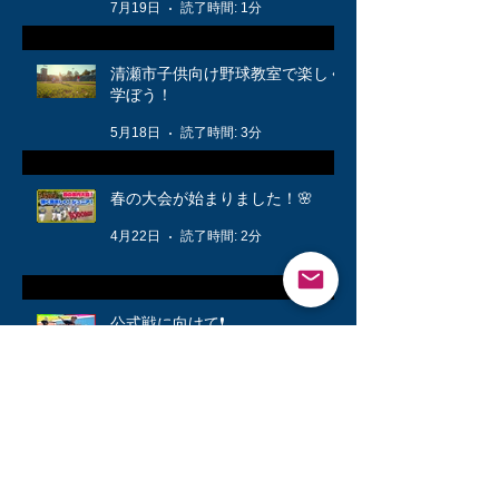
7月19日
読了時間: 1分
清瀬市子供向け野球教室で楽しく
学ぼう！
5月18日
読了時間: 3分
春の大会が始まりました！🌸
4月22日
読了時間: 2分
公式戦に向けて❗️
3月12日
読了時間: 1分
キッズ👦柔軟体操は大切🤸
3月6日
読了時間: 1分