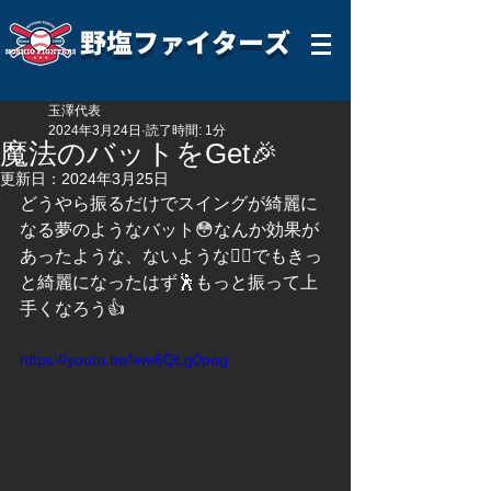
野塩ファイターズ
玉澤代表
2024年3月24日
読了時間: 1分
魔法のバットをGet🎉
更新日：
2024年3月25日
どうやら振るだけでスイングが綺麗に
なる夢のようなバット😳なんか効果が
あったような、ないような🤷‍♂️でもきっ
と綺麗になったはず🕺もっと振って上
手くなろう👍
https://youtu.be/iwe6QLg0pag