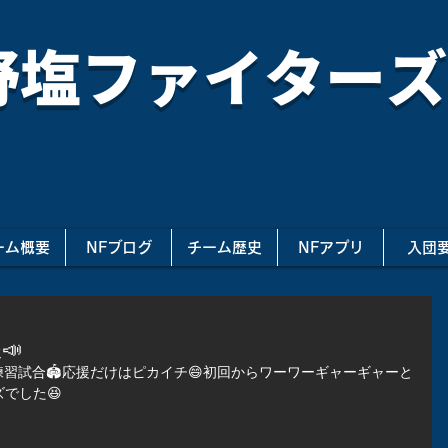
野塩ファイターズ
ーム概要
NFブログ
チーム歴史
NFアプリ
入団
📣
習試合🏟️応援だけはピカイチ😄初回からワーワーギャーギャーと
でした😆