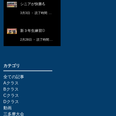
シニアが快勝💪
3月3日
読了時間: 1分
新３年生練習⚾️
2月28日
読了時間: 1分
​カテゴリ
全ての記事
Aクラス
Bクラス
Cクラス
Dクラス
動画
三多摩大会