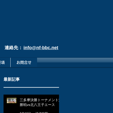
連絡先：
info@nf-bbc.net
要項
お問合せ
最新記事
三多摩決勝トーナメント決
勝戦vs北八王子エース