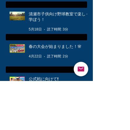
清瀬市子供向け野球教室で楽しく
学ぼう！
5月18日
読了時間: 3分
春の大会が始まりました！🌸
4月22日
読了時間: 2分
公式戦に向けて❗️
3月12日
読了時間: 1分
キッズ👦柔軟体操は大切🤸
3月6日
読了時間: 1分