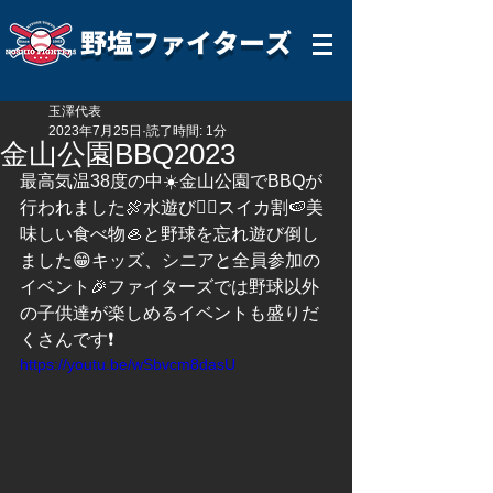
野塩ファイターズ
玉澤代表
2023年7月25日
読了時間: 1分
金山公園BBQ2023
最高気温38度の中☀️金山公園でBBQが
行われました🍖水遊び🏊‍♀️スイカ割🍉美
味しい食べ物🦪と野球を忘れ遊び倒し
ました😁キッズ、シニアと全員参加の
イベント🎉ファイターズでは野球以外
の子供達が楽しめるイベントも盛りだ
くさんです❗️
https://youtu.be/wSbvcm8dasU