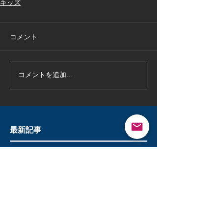
キッズ
コメント
コメントを追加…
最新記事
三多摩決勝トーナメント決勝戦vs
北八王子エース
7月19日
読了時間: 1分
清瀬市子供向け野球教室で楽しく