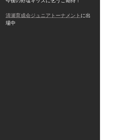
今後の野塩キッズに乞うご期待！
清瀬育成会ジュニアトーナメント
に出
場中