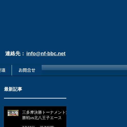
連絡先：
info@nf-bbc.net
要項
お問合せ
最新記事
三多摩決勝トーナメント決
勝戦vs北八王子エース