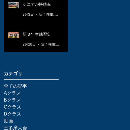
シニアが快勝💪
3月3日
読了時間: 1分
新３年生練習⚾️
2月28日
読了時間: 1分
​カテゴリ
全ての記事
Aクラス
Bクラス
Cクラス
Dクラス
動画
三多摩大会