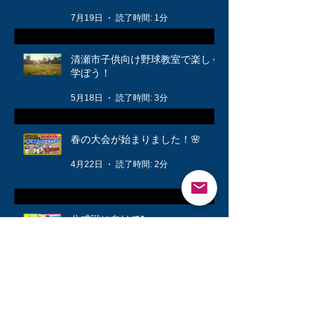
7月19日
読了時間: 1分
清瀬市子供向け野球教室で楽しく
学ぼう！
5月18日
読了時間: 3分
春の大会が始まりました！🌸
4月22日
読了時間: 2分
公式戦に向けて❗️
3月12日
読了時間: 1分
キッズ👦柔軟体操は大切🤸