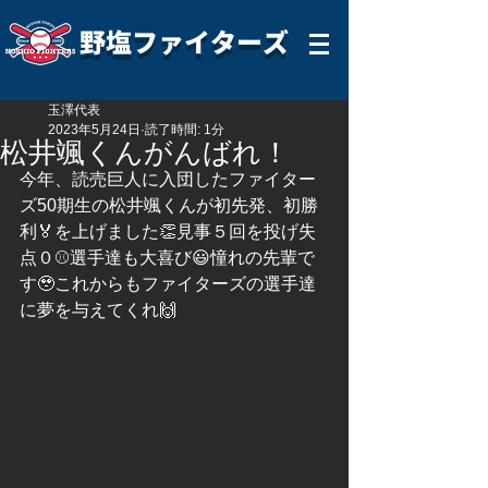
野塩ファイターズ
玉澤代表
2023年5月24日
読了時間: 1分
松井颯くんがんばれ！
今年、読売巨人に入団したファイター
ズ50期生の松井颯くんが初先発、初勝
利🏅を上げました👏見事５回を投げ失
点０⚾️選手達も大喜び😃憧れの先輩で
す🥹これからもファイターズの選手達
に夢を与えてくれ🙌