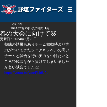
野塩ファイターズ
玉澤代表
2024年2月25日
読了時間: 1分
春の大会に向けて🌸
更新日：
2024年2月26日
朝練の効果もありチーム始動時より実
力がついてきたシニア🤜レベルの高い
チームと試合を行い実力をつけたいと
ころ🤨残念ながら負けてしまいました
が良い試合でした👏
https://youtu.be/yatnPLIdUFo