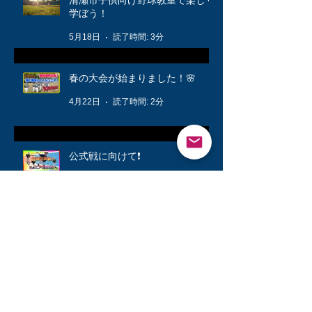
学ぼう！
5月18日
読了時間: 3分
春の大会が始まりました！🌸
4月22日
読了時間: 2分
公式戦に向けて❗️
3月12日
読了時間: 1分
キッズ👦柔軟体操は大切🤸
3月6日
読了時間: 1分
シニアが快勝💪