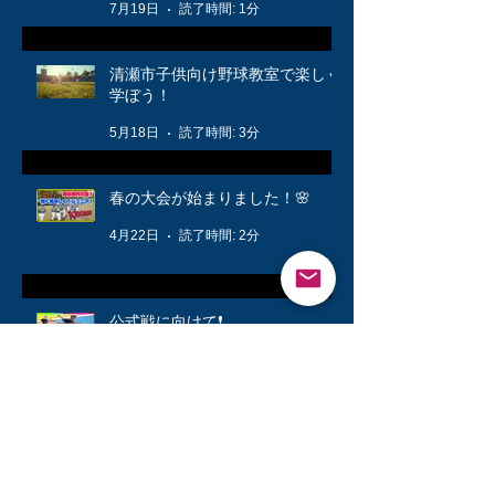
7月19日
読了時間: 1分
清瀬市子供向け野球教室で楽しく
学ぼう！
5月18日
読了時間: 3分
春の大会が始まりました！🌸
4月22日
読了時間: 2分
公式戦に向けて❗️
3月12日
読了時間: 1分
キッズ👦柔軟体操は大切🤸
3月6日
読了時間: 1分