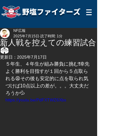
野塩ファイターズ
NF広報
2025年7月15日
読了時間: 1分
新人戦を控えての練習試合
🏟️
更新日：
2025年7月17日
５年生、４年生が組み勝負に挑む❗️幸先
よく勝利を目指すが１回から５点取ら
れる😩その後も安定的に点を取られ気
づけば10点以上の差が。。。大丈夫だ
ろうか💦
https://youtu.be/PdFXTWZ6Xbs