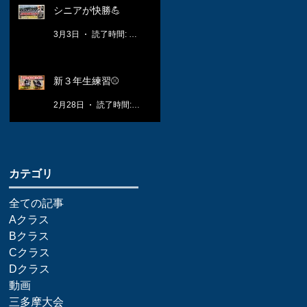
シニアが快勝💪
3月3日
読了時間: 1分
新３年生練習⚾️
2月28日
読了時間: 1分
​カテゴリ
全ての記事
Aクラス
Bクラス
Cクラス
Dクラス
動画
三多摩大会