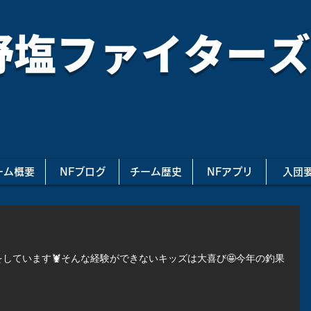
野塩ファイターズ
ーム概要
NFブログ
チーム歴史
NFアプリ
入団
しています🦞そんな経験ができないキッズは大喜び🤩今年の釣果