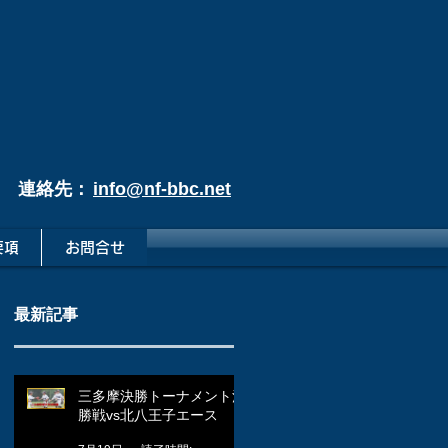
連絡先：
info@nf-bbc.net
要項
お問合せ
最新記事
三多摩決勝トーナメント決
勝戦vs北八王子エース