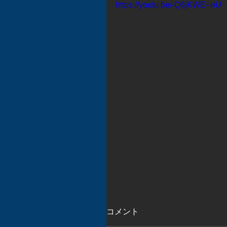
https://youtu.be/-Q6jKWE--nU
コメント