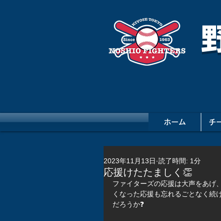
ホーム
チ
2023年11月13日
読了時間: 1分
応援けたたましく👏
ファイターズの応援は大声をあげ、
くなった応援も忘れるごとなく続け
だろうか❓