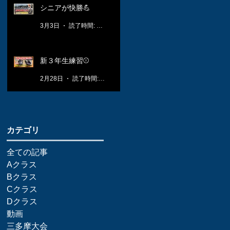
シニアが快勝💪
3月3日
読了時間: 1分
新３年生練習⚾️
2月28日
読了時間: 1分
​カテゴリ
全ての記事
Aクラス
Bクラス
Cクラス
Dクラス
動画
三多摩大会