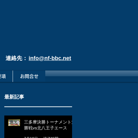
連絡先：
info@nf-bbc.net
要項
お問合せ
最新記事
三多摩決勝トーナメント決
勝戦vs北八王子エース