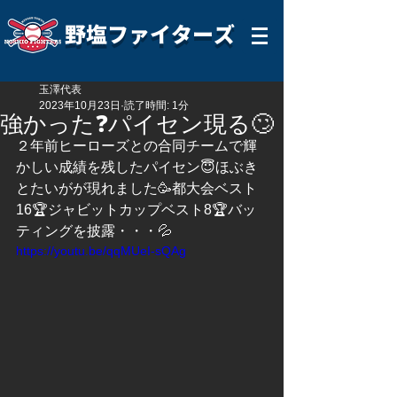
野塩ファイターズ
玉澤代表
2023年10月23日
読了時間: 1分
強かった❓パイセン現る🙄
２年前ヒーローズとの合同チームで輝
かしい成績を残したパイセン😇ほぶき
とたいがが現れました🥳都大会ベスト
16🏆ジャビットカップベスト8🏆バッ
ティングを披露・・・💦
https://youtu.be/qqMUeI-sQAg