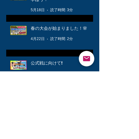
5月18日
読了時間: 3分
春の大会が始まりました！🌸
4月22日
読了時間: 2分
公式戦に向けて❗️
3月12日
読了時間: 1分
キッズ👦柔軟体操は大切🤸
3月6日
読了時間: 1分
シニアが快勝💪