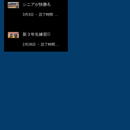
シニアが快勝💪
3月3日
読了時間: 1分
新３年生練習⚾️
2月28日
読了時間: 1分