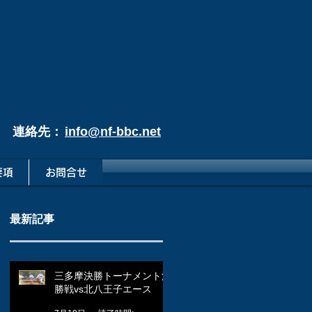
連絡先：
info@nf-bbc.net
要項
お問合せ
最新記事
三多摩決勝トーナメント決
勝戦vs北八王子エース