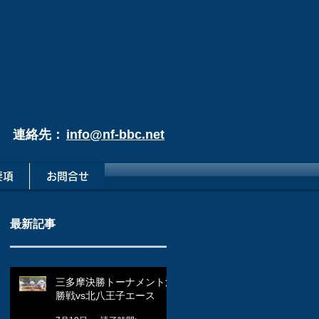
連絡先：
info@nf-bbc.net
要項
お問合せ
最新記事
三多摩決勝トーナメント決
勝戦vs北八王子エース