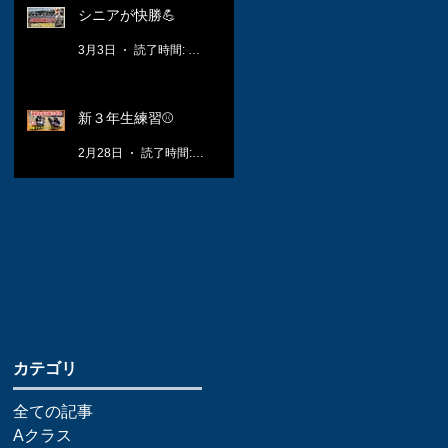
シニアが快勝💪
3月3日
読了時間: 1分
新３年生練習⚾️
2月28日
読了時間: 1分
​カテゴリ
全ての記事
Aクラス