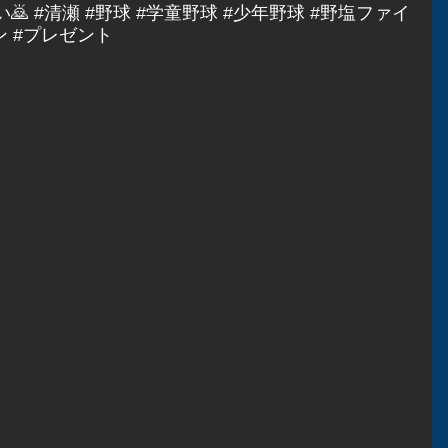
🙇 
#清瀬
#野球
#学童野球
#少年野球
#野塩ファイ
ン
#プレゼント