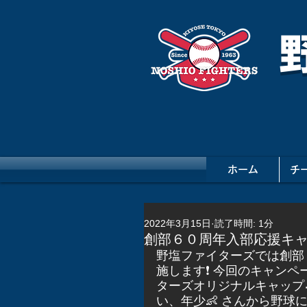
ホーム
チ
2022年3月15日
読了時間: 1分
創部６０周年入部応援キ
野塩ファイターズでは創部６
施します❗️ 今回のキャン
ターズオリジナルキャップ
い、年少👶 さんから野