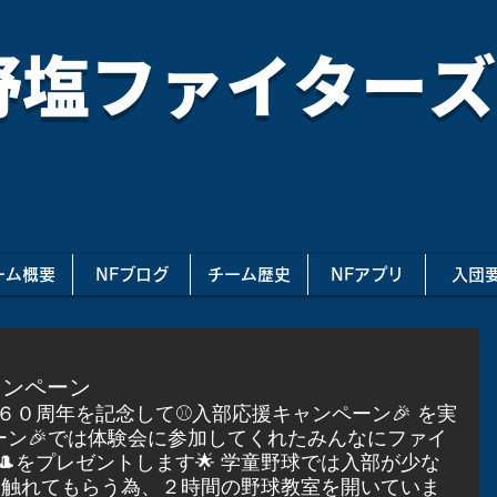
野塩ファイターズ
ーム概要
NFブログ
チーム歴史
NFアプリ
入団
ャンペーン
０周年を記念して⚾️入部応援キャンペーン🎉 を実
ペーン🎉では体験会に参加してくれたみんなにファイ
をプレゼントします🌟 学童野球では入部が少な
球に触れてもらう為、２時間の野球教室を開いていま