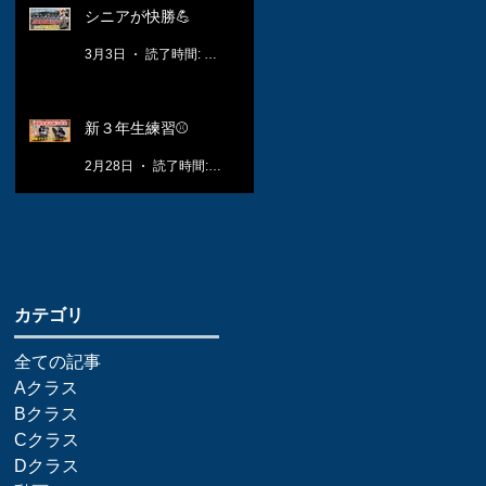
シニアが快勝💪
3月3日
読了時間: 1分
新３年生練習⚾️
2月28日
読了時間: 1分
​カテゴリ
全ての記事
Aクラス
Bクラス
Cクラス
Dクラス