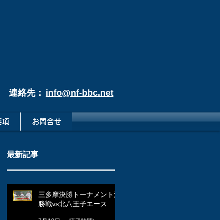
連絡先：
info@nf-bbc.net
要項
お問合せ
最新記事
三多摩決勝トーナメント決
勝戦vs北八王子エース