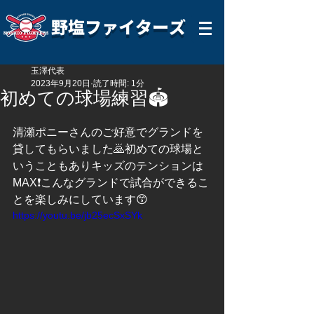
野塩ファイターズ
玉澤代表
2023年9月20日
読了時間: 1分
初めての球場練習🏟️
清瀬ポニーさんのご好意でグランドを
貸してもらいました🙇初めての球場と
いうこともありキッズのテンションは
MAX❗️こんなグランドで試合ができるこ
とを楽しみにしています😙
https://youtu.be/jb25ecSxSYk