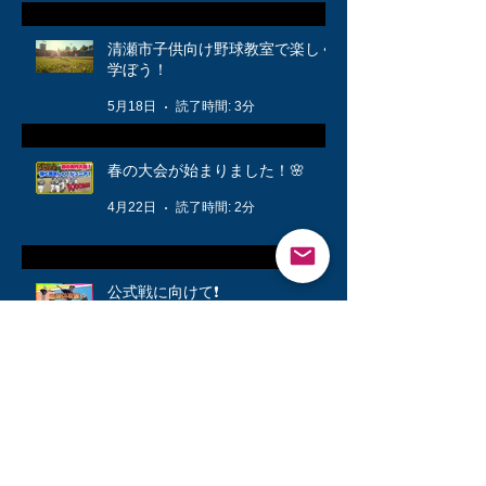
清瀬市子供向け野球教室で楽しく
学ぼう！
5月18日
読了時間: 3分
春の大会が始まりました！🌸
4月22日
読了時間: 2分
公式戦に向けて❗️
3月12日
読了時間: 1分
キッズ👦柔軟体操は大切🤸
3月6日
読了時間: 1分