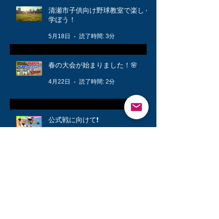
清瀬市子供向け野球教室で楽しく
学ぼう！
5月18日
読了時間: 3分
春の大会が始まりました！🌸
4月22日
読了時間: 2分
公式戦に向けて❗️
3月12日
読了時間: 1分
キッズ👦柔軟体操は大切🤸
3月6日
読了時間: 1分