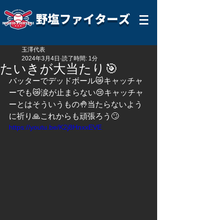
野塩ファイターズ
玉澤代表
2024年3月4日
読了時間: 1分
たいきが大当たり🎯
バッターでデッドボール😿キャッチャ
ーでも😿涙が止まらない😢キャッチャ
ーとはそういうもの🤚当たらないよう
に祈り🙏これからも頑張ろう🙄
https://youtu.be/K2j8HnxxEVE